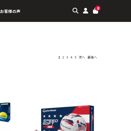
0
お客様の声
1
2
3
4
5
次へ
最後へ