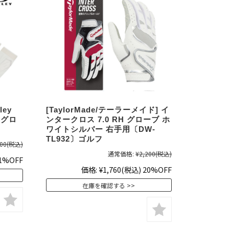
ley
[TaylorMade/テーラーメイド] イ
ー グロ
ンタークロス 7.0 RH グローブ ホ
ワイトシルバー 右手用〔DW-
TL932〕ゴルフ
00
(税込)
通常価格:
¥2,200
(税込)
1%OFF
価格:
¥1,760
(税込)
20%OFF
在庫を確認する