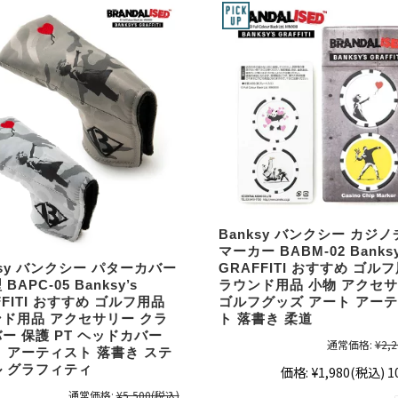
Banksy バンクシー カジ
マーカー BABM-02 Banksy
ksy バンクシー パターカバー
GRAFFITI おすすめ ゴル
BAPC-05 Banksy’s
ラウンド用品 小物 アクセ
FFITI おすすめ ゴルフ用品
ゴルフグッズ アート アー
ド用品 アクセサリー クラ
ト 落書き 柔道
ー 保護 PT ヘッドカバー
通常価格:
¥2,2
 アーティスト 落書き ステ
 グラフィティ
価格:
¥1,980
(税込)
1
通常価格:
¥5,500
(税込)