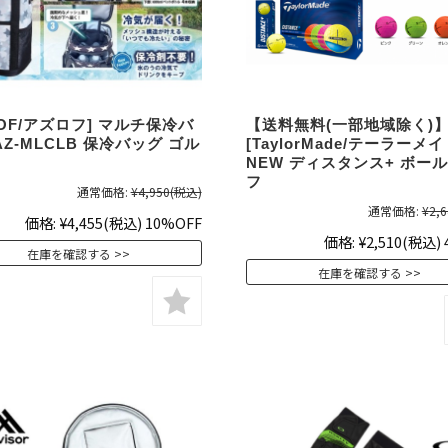
ROF/アズロフ] マルチ保冷バ
【送料無料(一部地域除く)
AZ-MLCLB 保冷バッグ ゴル
[TaylorMade/テーラーメイ
NEW ディスタンス+ ボール
フ
通常価格:
¥4,950
(税込)
通常価格:
¥2,6
価格:
¥4,455
(税込)
10%OFF
価格:
¥2,510
(税込)
在庫を確認する
在庫を確認する