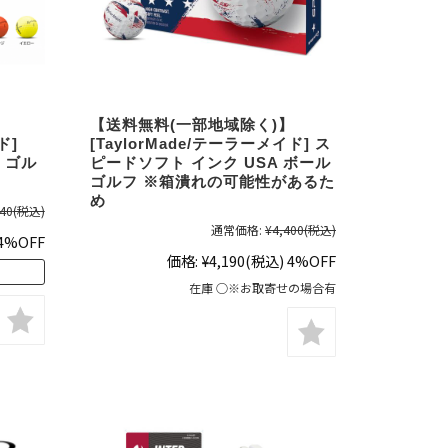
】
【送料無料(一部地域除く)】
ド]
[TaylorMade/テーラーメイド] ス
 ゴル
ピードソフト インク USA ボール
ゴルフ ※箱潰れの可能性があるた
め
40
(税込)
通常価格:
¥4,400
(税込)
4%OFF
価格:
¥4,190
(税込)
4%OFF
在庫 ○※お取寄せの場合有