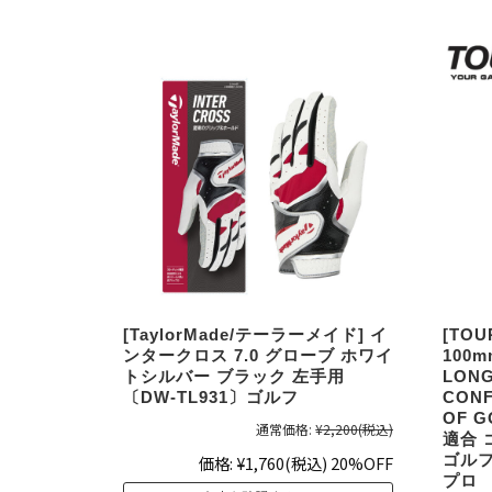
[TaylorMade/テーラーメイド] イ
[TOU
ンタークロス 7.0 グローブ ホワイ
100m
トシルバー ブラック 左手用
LON
〔DW-TL931〕ゴルフ
CONF
OF G
通常価格:
¥2,200
(税込)
適合 
ゴルフ
価格:
¥1,760
(税込)
20%OFF
プロ