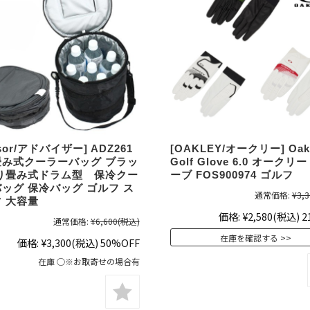
isor/アドバイザー] ADZ261
[OAKLEY/オークリー] Oak
畳み式クーラーバッグ ブラッ
Golf Glove 6.0 オークリ
折り畳み式ドラム型 保冷クー
ーブ FOS900974 ゴルフ
ッグ 保冷バッグ ゴルフ ス
通常価格:
¥3,3
 大容量
価格:
¥2,580
(税込)
2
通常価格:
¥6,600
(税込)
在庫を確認する
価格:
¥3,300
(税込)
50%OFF
在庫 ○※お取寄せの場合有