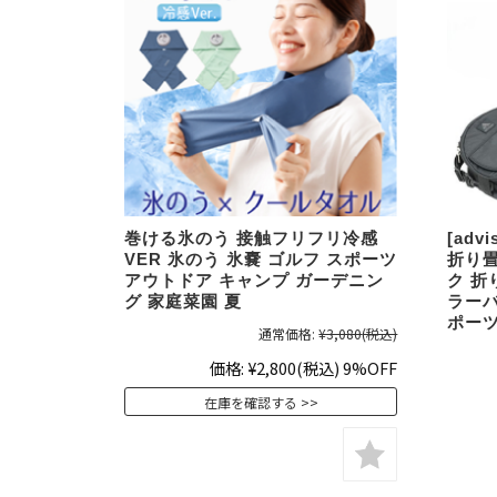
巻ける氷のう 接触フリフリ冷感
[adv
VER 氷のう 氷嚢 ゴルフ スポーツ
折り
アウトドア キャンプ ガーデニン
ク 
グ 家庭菜園 夏
ラーバ
ポーツ
通常価格:
¥3,080
(税込)
価格:
¥2,800
(税込)
9%OFF
在庫を確認する