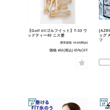
【Golf it!/ゴルフイット】T-33 ウ
[AZ
ッドティー40 ニス塗
ッグ 
フ
通常価格:
¥110
(税込)
価格:
¥60
(税込)
45%OFF