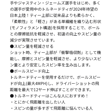
手やジャスティン・ジェームズ選手をはじめ、多く
の選手が愛用中のトルネードティが2024年待望の
日本上陸！ティー上部に従来品よりも柔らかく、
「柔軟性」と「軽さ」がある単繊維を織り込む形状
(モノフィラメント構造)を採用することで、ボール
との摩擦抵抗を軽減させ、初速の向上やスピン量の
減少が実現させています。
●スピン量を軽減させる
ショット時、ティー上部が「衝撃吸収剤」として機
能し、摩擦とスピン量を軽減させ、より少ないスピ
ン量とより安定したスピン率を生み出します。
●ボールスピード向上
トルネードティーを使用するだけで、ボールスピー
ドが向上(最大4MPH)し、ドライバーショットの飛
距離を最大で12ヤード伸ばすことができます。
●トルネードティーはこんな人におすすめ！
・とにかく飛距離を出したい人
・スピンの量が多すぎて飛距離に悩んでいる人