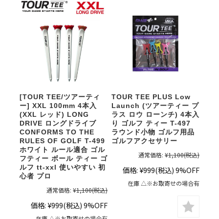
[TOUR TEE/ツアーティ
TOUR TEE PLUS Low
ー] XXL 100mm 4本入
Launch (ツアーティー プ
(XXL レッド) LONG
ラス ロウ ローンチ) 4本入
DRIVE ロングドライブ
り ゴルフ ティー T-497
CONFORMS TO THE
ラウンド小物 ゴルフ用品
RULES OF GOLF T-499
ゴルフアクセサリー
ホワイト ルール適合 ゴル
通常価格:
¥1,100
(税込)
フティー ボール ティー ゴ
ルフ tt-xxl 使いやすい 初
価格:
¥999
(税込)
9%OFF
心者 プロ
在庫 △※お取寄せの場合有
通常価格:
¥1,100
(税込)
価格:
¥999
(税込)
9%OFF
在庫 △※お取寄せの場合有