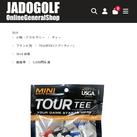
0
TOP
小物・アクセサリー
ティー
ブランド別
TOURTEE(ツアーティー)
SALE会場
価格帯
5,000円未満