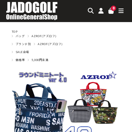
0
TOP
バッグ
AZROF(アズロフ)
ブランド別
AZROF(アズロフ)
SALE会場
価格帯
5,000円未満