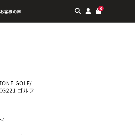
0
お客様の声
NE GOLF/
G221 ゴルフ
～]