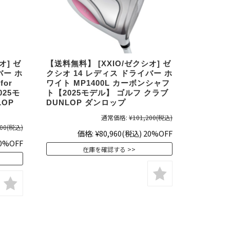
オ] ゼ
【送料無料】 [XXIO/ゼクシオ] ゼ
バー ホ
クシオ 14 レディス ドライバー ホ
for
ワイト MP1400L カーボンシャフ
025モ
ト【2025モデル】 ゴルフ クラブ
LOP
DUNLOP ダンロップ
通常価格:
¥101,200
(税込)
00
(税込)
価格:
¥80,960
(税込)
20%OFF
0%OFF
在庫を確認する