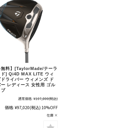
無料】[TaylorMade/テーラ
] Qi4D MAX LITE ウィ
ドライバー ウィメンズ ド
ー レディース 女性用 ゴル
ラブ
通常価格:
¥107,800
(税込)
価格:
¥97,020
(税込)
10%OFF
在庫 ×